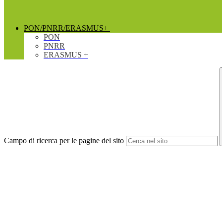
PON/PNRR/ERASMUS+
PON
PNRR
ERASMUS +
Campo di ricerca per le pagine del sito