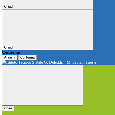
Chiudi
Chiudi
Conferma
Annulla
Conferma
close