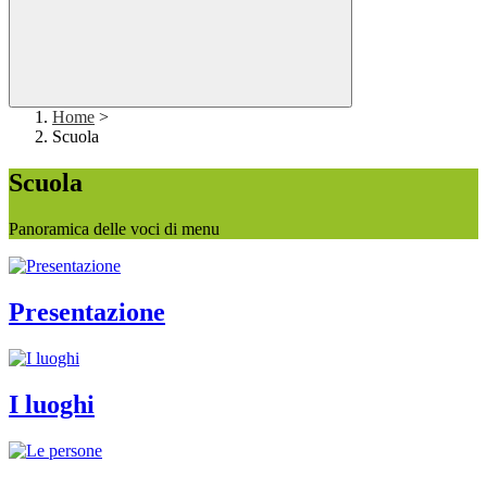
Home
>
Scuola
Scuola
Panoramica delle voci di menu
Presentazione
I luoghi