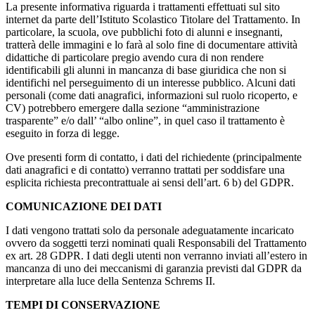
La presente informativa riguarda i trattamenti effettuati sul sito
internet da parte dell’Istituto Scolastico Titolare del Trattamento. In
particolare, la scuola, ove pubblichi foto di alunni e insegnanti,
tratterà delle immagini e lo farà al solo fine di documentare attività
didattiche di particolare pregio avendo cura di non rendere
identificabili gli alunni in mancanza di base giuridica che non si
identifichi nel perseguimento di un interesse pubblico. Alcuni dati
personali (come dati anagrafici, informazioni sul ruolo ricoperto, e
CV) potrebbero emergere dalla sezione “amministrazione
trasparente” e/o dall’ “albo online”, in quel caso il trattamento è
eseguito in forza di legge.
Ove presenti form di contatto, i dati del richiedente (principalmente
dati anagrafici e di contatto) verranno trattati per soddisfare una
esplicita richiesta precontrattuale ai sensi dell’art. 6 b) del GDPR.
COMUNICAZIONE DEI DATI
I dati vengono trattati solo da personale adeguatamente incaricato
ovvero da soggetti terzi nominati quali Responsabili del Trattamento
ex art. 28 GDPR. I dati degli utenti non verranno inviati all’estero in
mancanza di uno dei meccanismi di garanzia previsti dal GDPR da
interpretare alla luce della Sentenza Schrems II.
TEMPI DI CONSERVAZIONE