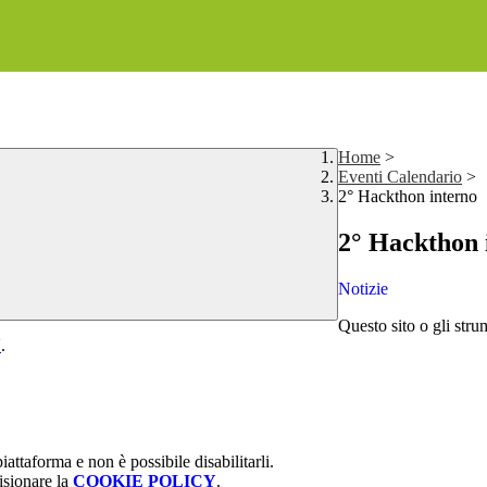
Home
>
Eventi Calendario
>
2° Hackthon interno
2° Hackthon 
Notizie
Questo sito o gli stru
Y
.
attaforma e non è possibile disabilitarli.
isionare la
COOKIE POLICY
.