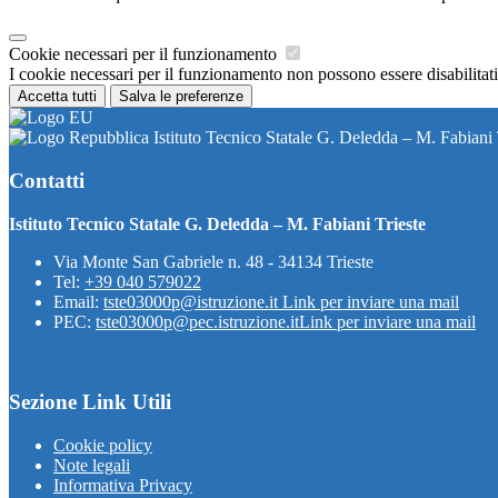
Cookie necessari per il funzionamento
I cookie necessari per il funzionamento non possono essere disabilitati.
Accetta tutti
Salva le preferenze
Istituto Tecnico Statale G. Deledda – M. Fabiani 
Contatti
Istituto Tecnico Statale G. Deledda – M. Fabiani Trieste
Via Monte San Gabriele n. 48 - 34134 Trieste
Tel:
+39 040 579022
Email:
tste03000p@istruzione.it
Link per inviare una mail
PEC:
tste03000p@pec.istruzione.it
Link per inviare una mail
Sezione Link Utili
Cookie policy
Note legali
Informativa Privacy