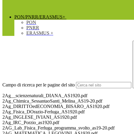
PON/PNRR/ERASMUS+
PON
PNRR
ERASMUS +
Campo di ricerca per le pagine del sito
2Ag__scienzenaturali_DIANA_AS1920.pdf
2Ag_Chimica_SessantaoSanti_Melina_AS19-20.pdf
2Ag_DIRITTOedECONOMIA_BISARO_AS1920.pdf
2Ag_Fisica_DOrazio-Ferluga_AS1920.pdf
2Ag_INGLESE_IVIANI_AS1920.pdf
2Ag_IRC_Porzio_as1920.pdf
2AG_Lab_Fisica_Ferluga_programma_svolto_as19-20.pdf
2AG_MATEMATICA_LEGOVINI_AS1920.pdf