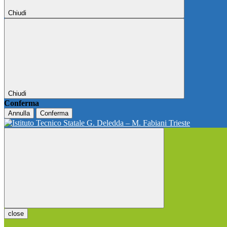
Chiudi
Chiudi
Conferma
Annulla
Conferma
close