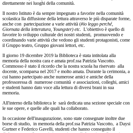
direttamente nei luoghi della comunità.
Il nostro Istituto è da sempre impegnato a favorire nella comunità
scolastica lla diffusione della lettura attraverso le più disparate forme,
anche con partecipazione a varie attività (
#io leggo perché,
Giornata della letteratura,
Youngster) etc.
L'obiettivo è quello di
favorire lo sviluppo culturale dei nostri studenti, promuovendo e
coordinando varie attività che vedono gli studenti protagonisti, come
il Gruppo teatro, Gruppo giovani lettori, etc.
Il giorno 19 dicembre 2019 la Biblioteca è stata intitolata alla
memoria della nostra cara e amata prof.ssa Patrizia Vascotto.
Commosso è stato il ricordo che la nostra scuola ha riservato alla
docente, scomparsa nel 2017 e molto amata. Durante la cerimonia, a
cui hanno partecipato anche numerose amici e amiche della
professoressa di numerose comunità e associazioni, colleghi, amici
e studenti hanno dato voce alla lettura di diversi brani in sua
memoria.
All'interno della biblioteca le sarà dedicata una sezione speciale con
le sue opere, e quelle alle quali ha collaborato.
In occasione dell'inaugurazione, sono state consegnate inoltre due
borse di studio, in memoria della prof.ssa Patrizia Vascotto, a Daysi
Gurtner e Federico Gavelli, studenti che hanno conseguito il