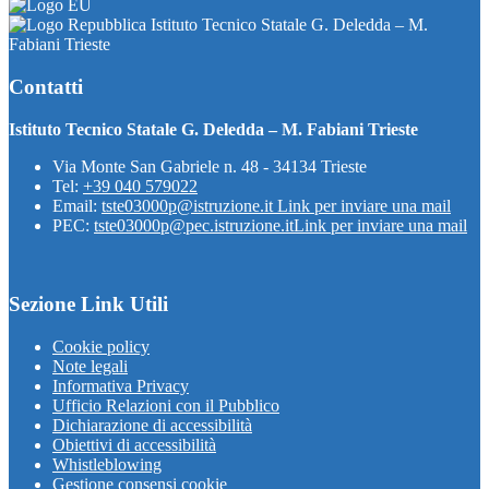
Istituto Tecnico Statale G. Deledda – M.
Fabiani Trieste
Contatti
Istituto Tecnico Statale G. Deledda – M. Fabiani Trieste
Via Monte San Gabriele n. 48 - 34134 Trieste
Tel:
+39 040 579022
Email:
tste03000p@istruzione.it
Link per inviare una mail
PEC:
tste03000p@pec.istruzione.it
Link per inviare una mail
Sezione Link Utili
Cookie policy
Note legali
Informativa Privacy
Ufficio Relazioni con il Pubblico
Dichiarazione di accessibilità
Obiettivi di accessibilità
Whistleblowing
Gestione consensi cookie