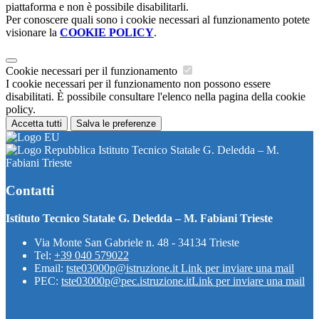
piattaforma e non è possibile disabilitarli.
Per conoscere quali sono i cookie necessari al funzionamento potete
visionare la
COOKIE POLICY
.
Cookie necessari per il funzionamento
I cookie necessari per il funzionamento non possono essere
disabilitati. È possibile consultare l'elenco nella pagina della cookie
policy.
Accetta tutti
Salva le preferenze
Istituto Tecnico Statale G. Deledda – M.
Fabiani Trieste
Contatti
Istituto Tecnico Statale G. Deledda – M. Fabiani Trieste
Via Monte San Gabriele n. 48 - 34134 Trieste
Tel:
+39 040 579022
Email:
tste03000p@istruzione.it
Link per inviare una mail
PEC:
tste03000p@pec.istruzione.it
Link per inviare una mail