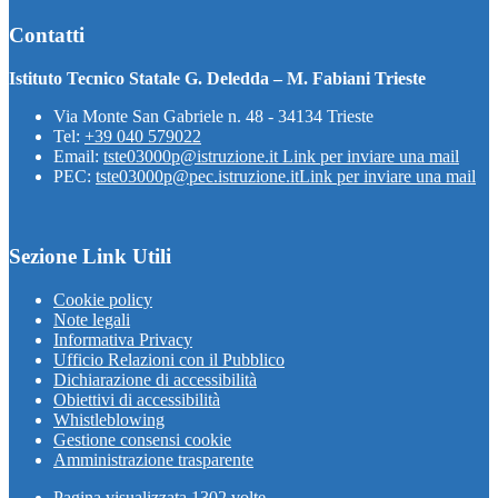
Contatti
Istituto Tecnico Statale G. Deledda – M. Fabiani Trieste
Via Monte San Gabriele n. 48 - 34134 Trieste
Tel:
+39 040 579022
Email:
tste03000p@istruzione.it
Link per inviare una mail
PEC:
tste03000p@pec.istruzione.it
Link per inviare una mail
Sezione Link Utili
Cookie policy
Note legali
Informativa Privacy
Ufficio Relazioni con il Pubblico
Dichiarazione di accessibilità
Obiettivi di accessibilità
Whistleblowing
Gestione consensi cookie
Amministrazione trasparente
Pagina visualizzata
1302
volte