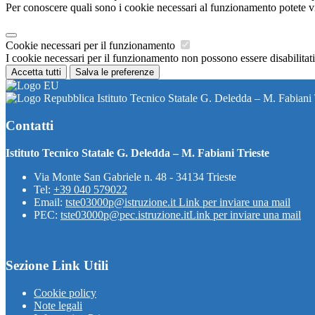
Per conoscere quali sono i cookie necessari al funzionamento potete v
Cookie necessari per il funzionamento
I cookie necessari per il funzionamento non possono essere disabilitati.
Accetta tutti
Salva le preferenze
Istituto Tecnico Statale G. Deledda – M. Fabiani 
Contatti
Istituto Tecnico Statale G. Deledda – M. Fabiani Trieste
Via Monte San Gabriele n. 48 - 34134 Trieste
Tel:
+39 040 579022
Email:
tste03000p@istruzione.it
Link per inviare una mail
PEC:
tste03000p@pec.istruzione.it
Link per inviare una mail
Sezione Link Utili
Cookie policy
Note legali