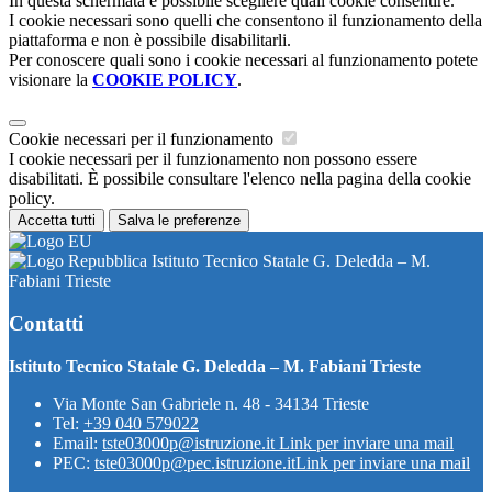
In questa schermata è possibile scegliere quali cookie consentire.
I cookie necessari sono quelli che consentono il funzionamento della
piattaforma e non è possibile disabilitarli.
Per conoscere quali sono i cookie necessari al funzionamento potete
visionare la
COOKIE POLICY
.
Cookie necessari per il funzionamento
I cookie necessari per il funzionamento non possono essere
disabilitati. È possibile consultare l'elenco nella pagina della cookie
policy.
Accetta tutti
Salva le preferenze
Istituto Tecnico Statale G. Deledda – M.
Fabiani Trieste
Contatti
Istituto Tecnico Statale G. Deledda – M. Fabiani Trieste
Via Monte San Gabriele n. 48 - 34134 Trieste
Tel:
+39 040 579022
Email:
tste03000p@istruzione.it
Link per inviare una mail
PEC:
tste03000p@pec.istruzione.it
Link per inviare una mail