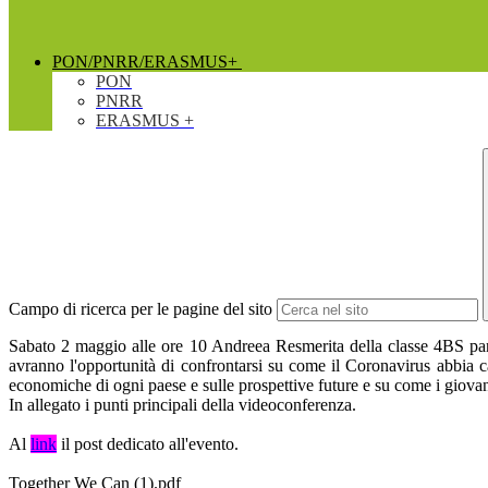
PON/PNRR/ERASMUS+
PON
PNRR
ERASMUS +
Campo di ricerca per le pagine del sito
Sabato 2 maggio alle ore 10 Andreea Resmerita della classe 4BS part
avranno l'opportunità di confrontarsi su come il Coronavirus abbia ca
economiche di ogni paese e sulle prospettive future e su come i giova
In allegato i punti principali della videoconferenza.
Al
link
il post dedicato all'evento.
Together We Can (1).pdf