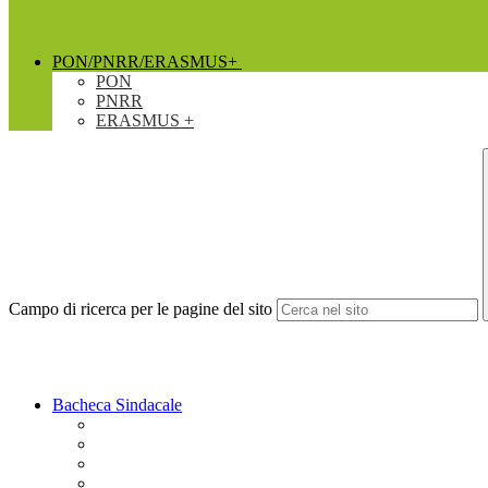
PON/PNRR/ERASMUS+
PON
PNRR
ERASMUS +
Campo di ricerca per le pagine del sito
Bacheca Sindacale