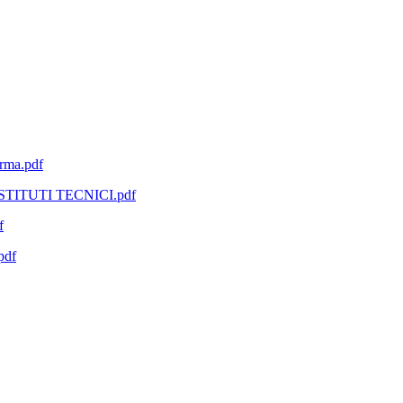
erma.pdf
TITUTI TECNICI.pdf
f
pdf