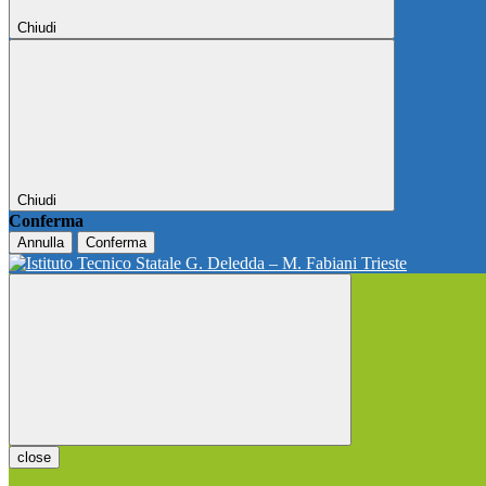
Chiudi
Chiudi
Conferma
Annulla
Conferma
close