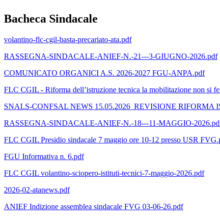
Bacheca Sindacale
volantino-flc-cgil-basta-precariato-ata.pdf
RASSEGNA-SINDACALE-ANIEF-N.-21---3-GIUGNO-2026.pdf
COMUNICATO ORGANICI A.S. 2026-2027 FGU-ANPA.pdf
FLC CGIL - Riforma dell’istruzione tecnica la mobilitazione non si f
SNALS-CONFSAL NEWS 15.05.2026_REVISIONE RIFORMA IS
RASSEGNA-SINDACALE-ANIEF-N.-18---11-MAGGIO-2026.pd
FLC CGIL Presidio sindacale 7 maggio ore 10-12 presso USR FVG.
FGU Informativa n. 6.pdf
FLC CGIL volantino-sciopero-istituti-tecnici-7-maggio-2026.pdf
2026-02-atanews.pdf
ANIEF Indizione assemblea sindacale FVG 03-06-26.pdf