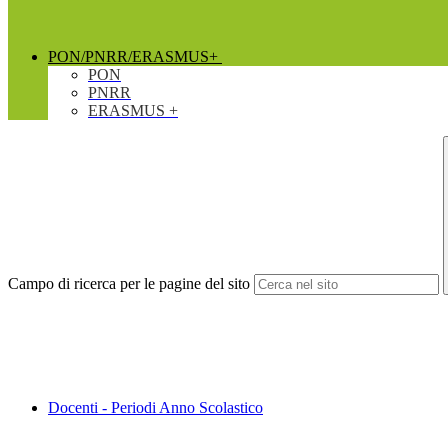
PON/PNRR/ERASMUS+
PON
PNRR
ERASMUS +
Campo di ricerca per le pagine del sito
Docenti - Periodi Anno Scolastico