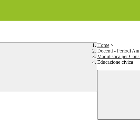
Home
>
Docenti - Periodi Ann
Modulistica per Consi
Educazione civica