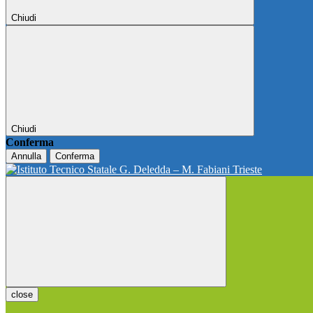
Chiudi
Chiudi
Conferma
Annulla
Conferma
close