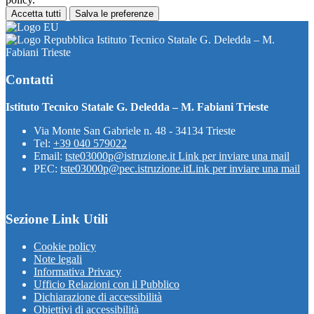
Accetta tutti
Salva le preferenze
Istituto Tecnico Statale G. Deledda – M.
Fabiani Trieste
Contatti
Istituto Tecnico Statale G. Deledda – M. Fabiani Trieste
Via Monte San Gabriele n. 48 - 34134 Trieste
Tel:
+39 040 579022
Email:
tste03000p@istruzione.it
Link per inviare una mail
PEC:
tste03000p@pec.istruzione.it
Link per inviare una mail
Sezione Link Utili
Cookie policy
Note legali
Informativa Privacy
Ufficio Relazioni con il Pubblico
Dichiarazione di accessibilità
Obiettivi di accessibilità