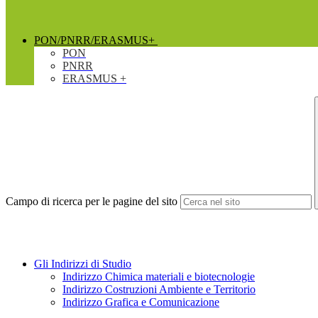
PON/PNRR/ERASMUS+
PON
PNRR
ERASMUS +
Campo di ricerca per le pagine del sito
Gli Indirizzi di Studio
Indirizzo Chimica materiali e biotecnologie
Indirizzo Costruzioni Ambiente e Territorio
Indirizzo Grafica e Comunicazione