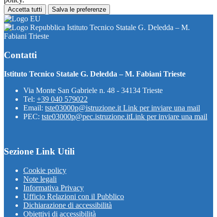
Accetta tutti
Salva le preferenze
Istituto Tecnico Statale G. Deledda – M.
Fabiani Trieste
Contatti
Istituto Tecnico Statale G. Deledda – M. Fabiani Trieste
Via Monte San Gabriele n. 48 - 34134 Trieste
Tel:
+39 040 579022
Email:
tste03000p@istruzione.it
Link per inviare una mail
PEC:
tste03000p@pec.istruzione.it
Link per inviare una mail
Sezione Link Utili
Cookie policy
Note legali
Informativa Privacy
Ufficio Relazioni con il Pubblico
Dichiarazione di accessibilità
Obiettivi di accessibilità