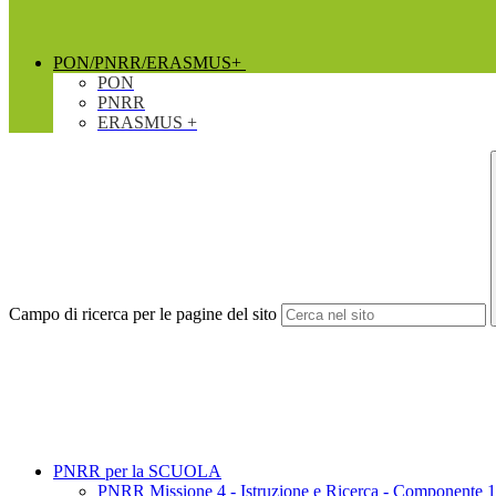
PON/PNRR/ERASMUS+
PON
PNRR
ERASMUS +
Campo di ricerca per le pagine del sito
PNRR per la SCUOLA
PNRR Missione 4 - Istruzione e Ricerca - Componente 1 _In