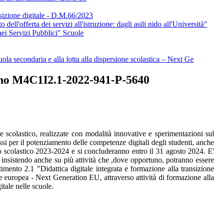
izione digitale - D.M.66/2023
'offerta dei servizi all'istruzione: dagli asili nido all'Università"
ei Servizi Pubblici" Scuole
cuola secondaria e alla lotta alla dispersione scolastica – Next Ge
erno M4C1I2.1-2022-941-P-5640
ale scolastico, realizzate con modalità innovative e sperimentazioni sul
si per il potenziamento delle competenze digitali degli studenti, anche
nno scolastico 2023-2024 e si concluderanno entro il 31 agosto 2024. E'
, insistendo anche su più attività che ,dove opportuno, potranno essere
timento 2.1 "Didattica digitale integrata e formazione alla transizione
ne europea - Next Generation EU, attraverso attività di formazione alla
itale nelle scuole.