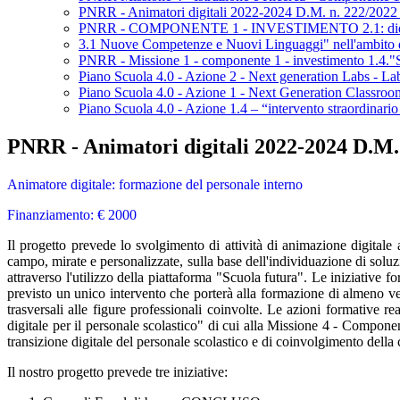
PNRR - Animatori digitali 2022-2024 D.M. n. 222/2022
PNRR - COMPONENTE 1 - INVESTIMENTO 2.1: didattica di
3.1 Nuove Competenze e Nuovi Linguaggi" nell'ambito della
PNRR - Missione 1 - componente 1 - investimento 1.4."Se
Piano Scuola 4.0 - Azione 2 - Next generation Labs - Labor
Piano Scuola 4.0 - Azione 1 - Next Generation Classroo
Piano Scuola 4.0 - Azione 1.4 – “intervento straordinario f
PNRR - Animatori digitali 2022-2024 D.M.
Animatore digitale: formazione del personale interno
Finanziamento: € 2000
Il progetto prevede lo svolgimento di attività di animazione digitale a
campo, mirate e personalizzate, sulla base dell'individuazione di solu
attraverso l'utilizzo della piattaforma "Scuola futura". Le iniziative
previsto un unico intervento che porterà alla formazione di almeno ven
trasversali alle figure professionali coinvolte. Le azioni formative r
digitale per il personale scolastico" di cui alla Missione 4 - Compone
transizione digitale del personale scolastico e di coinvolgimento della 
Il nostro progetto prevede tre iniziative: