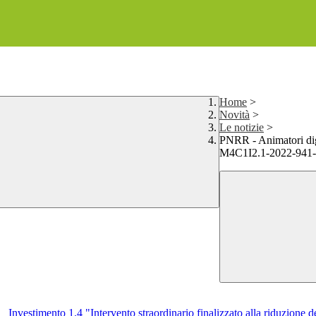
Home
>
Novità
>
Le notizie
>
PNRR - Animatori dig
M4C1I2.1-2022-941
vestimento 1.4 "Intervento straordinario finalizzato alla riduzione dei