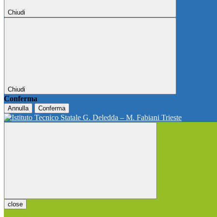
Chiudi
Chiudi
Conferma
Annulla
Conferma
close