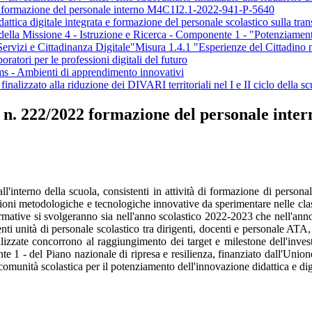
 formazione del personale interno M4C1I2.1-2022-941-P-5640
gitale integrata e formazione del personale scolastico sulla trans
 Missione 4 - Istruzione e Ricerca - Componente 1 - "Potenziamento dell
rvizi e Cittadinanza Digitale"Misura 1.4.1 "Esperienze del Cittadino n
atori per le professioni digitali del futuro
ms - Ambienti di apprendimento innovativi
inalizzato alla riduzione dei DIVARI territoriali nel I e II ciclo della s
 n. 222/2022 formazione del personale int
ll'interno della scuola, consistenti in attività di formazione di person
zioni metodologiche e tecnologiche innovative da sperimentare nelle clas
 formative si svolgeranno sia nell'anno scolastico 2022-2023 che nell'a
ti unità di personale scolastico tra dirigenti, docenti e personale ATA
ealizzate concorrono al raggiungimento dei target e milestone dell'inves
nte 1 - del Piano nazionale di ripresa e resilienza, finanziato dall'Unio
comunità scolastica per il potenziamento dell'innovazione didattica e dig