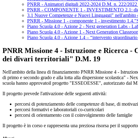
PNRR - Animatori digitali 2022-2024 D.M. n. 222/2022
PNRR - COMPONENTE 1 - INVESTIMENTO 2.1: didattica di
3.1 Nuove Competenze e Nuovi Linguaggi" nell'ambito della
PNRR - Missione 1 - componente 1 - investimento 1.4."Se
Piano Scuola 4.0 - Azione 2 - Next generation Labs - Labor
Piano Scuola 4.0 - Azione 1 - Next Generation Classroo
Piano Scuola 4.0 - Azione 1.4 – “intervento straordinario f
PNRR Missione 4 - Istruzione e Ricerca - C
dei divari territoriali" D.M. 19
Nell'ambito della linea di finanziamento PNRR Missione 4 - Istruzione 
di primo e secondo grado e alla lotta alla dispersione scolastica" - N
scuola hanno approvatoil progetto "ESSEOESSE", autorizzato dal 
Il progetto prevede l'attivazione delle seguenti attività:
percorsi di potenziamento delle competenze di base, di motiv
percorsi formativi e laboratoriali co-curricolari
percorsi di orientamento con il coinvolgimento delle famiglie
Il progetto è in corso e rappresenta una preziosa risorsa per il supporto