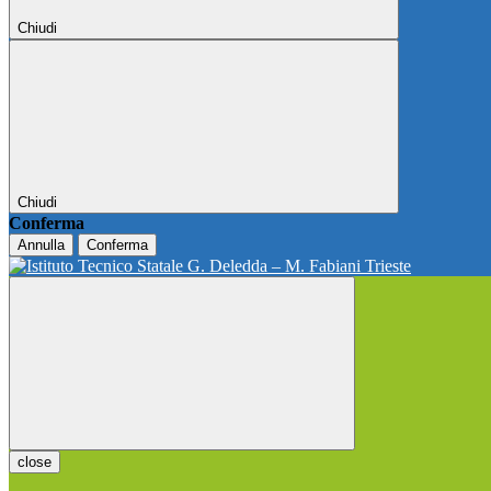
Chiudi
Chiudi
Conferma
Annulla
Conferma
close