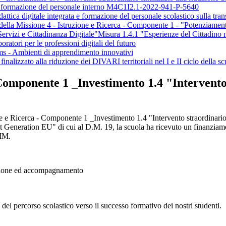
 formazione del personale interno M4C1I2.1-2022-941-P-5640
gitale integrata e formazione del personale scolastico sulla trans
 Missione 4 - Istruzione e Ricerca - Componente 1 - "Potenziamento dell
rvizi e Cittadinanza Digitale"Misura 1.4.1 "Esperienze del Cittadino n
atori per le professioni digitali del futuro
ms - Ambienti di apprendimento innovativi
inalizzato alla riduzione dei DIVARI territoriali nel I e II ciclo della s
omponente 1 _Investimento 1.4 "Intervento 
e Ricerca - Componente 1 _Investimento 1.4 "Intervento straordinario fin
ext Generation EU" di cui al D.M. 19, la scuola ha ricevuto un finanzia
MIM.
azione ed accompagnamento
 del percorso scolastico verso il successo formativo dei nostri studenti.