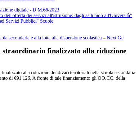
izione digitale - D.M.66/2023
'offerta dei servizi all'istruzione: dagli asili nido all'Università"
ei Servizi Pubblici" Scuole
cuola secondaria e alla lotta alla dispersione scolastica – Next Ge
straordinario finalizzato alla riduzione
alizzato alla riduzione dei divari territoriali nella scuola secondaria
mento di €91.126. A fronte di tale finanziamento gli OO.CC. della