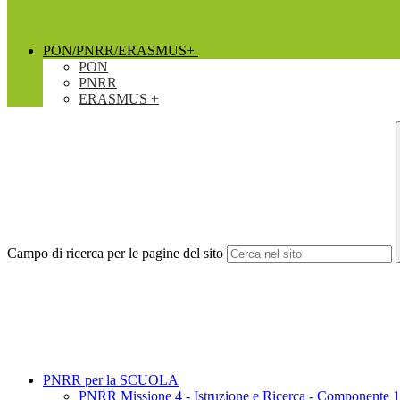
PON/PNRR/ERASMUS+
PON
PNRR
ERASMUS +
Campo di ricerca per le pagine del sito
PNRR per la SCUOLA
PNRR Missione 4 - Istruzione e Ricerca - Componente 1 _In