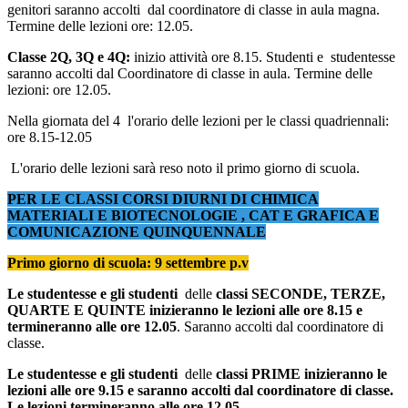
genitori saranno accolti
dal coordinatore di classe in aula magna.
Termine delle lezioni ore: 12.05.
Classe 2Q, 3Q e 4Q:
inizio attività ore 8.15. Studenti e
studentesse
saranno accolti dal Coordinatore di classe in aula. Termine delle
lezioni: ore 12.05.
Nella giornata del 4 l'orario delle lezioni per le classi quadriennali:
ore 8.15-12.05
L'orario delle lezioni sarà reso noto il primo giorno di scuola.
PER LE CLASSI CORSI DIURNI DI CHIMICA
MATERIALI E BIOTECNOLOGIE , CAT E GRAFICA E
COMUNICAZIONE QUINQUENNALE
Primo giorno di scuola: 9 settembre p.v
Le studentesse e gli studenti
delle
classi SECONDE, TERZE,
QUARTE E QUINTE inizieranno le lezioni alle ore 8.15 e
termineranno alle ore 12.05
. Saranno accolti dal coordinatore di
classe.
Le studentesse e gli studenti
delle
classi PRIME inizieranno le
lezioni alle ore 9.15 e saranno accolti dal coordinatore di classe.
Le lezioni termineranno alle ore 12.05.