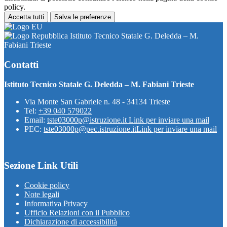
policy.
Accetta tutti
Salva le preferenze
Istituto Tecnico Statale G. Deledda – M.
Fabiani Trieste
Contatti
Istituto Tecnico Statale G. Deledda – M. Fabiani Trieste
Via Monte San Gabriele n. 48 - 34134 Trieste
Tel:
+39 040 579022
Email:
tste03000p@istruzione.it
Link per inviare una mail
PEC:
tste03000p@pec.istruzione.it
Link per inviare una mail
Sezione Link Utili
Cookie policy
Note legali
Informativa Privacy
Ufficio Relazioni con il Pubblico
Dichiarazione di accessibilità