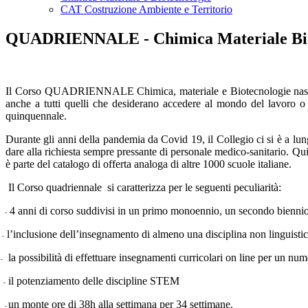
CAT Costruzione Ambiente e Territorio
QUADRIENNALE - Chimica Materiale Bio
Il Corso QUADRIENNALE Chimica, materiale e Biotecnologie nasce da u
anche a tutti quelli che desiderano accedere al mondo del lavoro 
quinquennale.
Durante gli anni della pandemia da Covid 19, il Collegio ci si è a lun
dare alla richiesta sempre pressante di personale medico-sanitario. Qui
è parte del catalogo di offerta analoga di altre 1000 scuole italiane.
Il Corso quadriennale si caratterizza per le seguenti peculiarità:
4 anni di corso suddivisi in un primo monoennio, un secondo bienni
-
l’inclusione dell’insegnamento di almeno una disciplina non linguis
-
la
possibilità di effettuare insegnamenti curricolari on line per un nu
-
il
potenziamento delle discipline STEM
-
un monte ore di 38h alla settimana per 34 settimane.
-