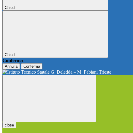
Chiudi
Chiudi
Conferma
Annulla
Conferma
close