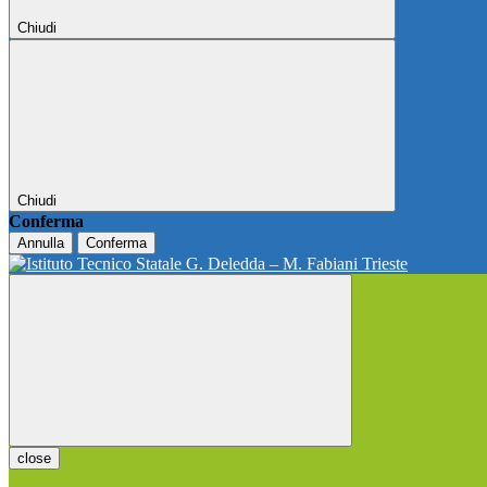
Chiudi
Chiudi
Conferma
Annulla
Conferma
close