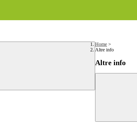
Home
>
Altre info
Altre info