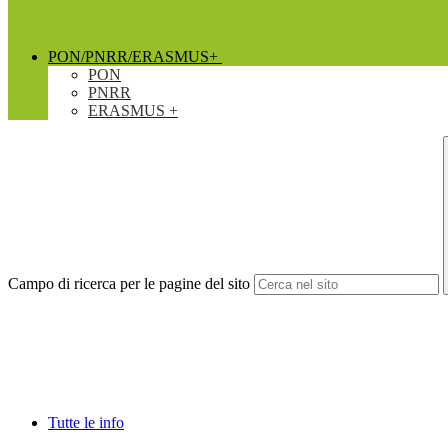
PON/PNRR/ERASMUS+
PON
PNRR
ERASMUS +
Campo di ricerca per le pagine del sito
Tutte le info