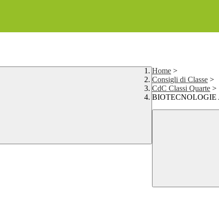
Home
>
Consigli di Classe
>
CdC Classi Quarte
>
BIOTECNOLOGIE