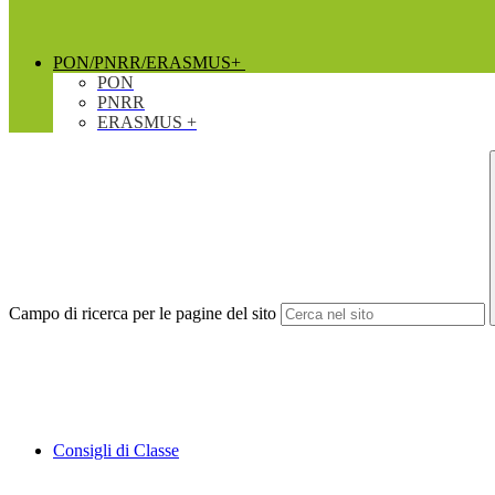
PON/PNRR/ERASMUS+
PON
PNRR
ERASMUS +
Campo di ricerca per le pagine del sito
Consigli di Classe