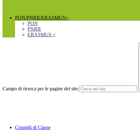
PON/PNRR/ERASMUS+
PON
PNRR
ERASMUS +
Campo di ricerca per le pagine del sito
Consigli di Classe