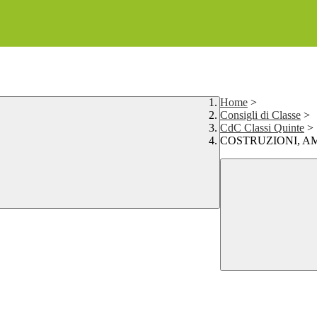
Home
>
Consigli di Classe
>
CdC Classi Quinte
>
COSTRUZIONI, A