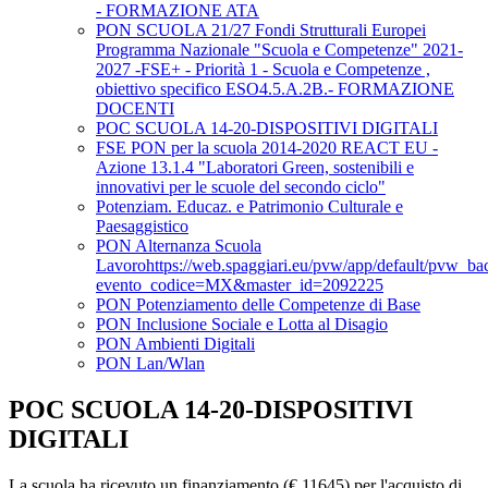
- FORMAZIONE ATA
PON SCUOLA 21/27 Fondi Strutturali Europei
Programma Nazionale "Scuola e Competenze" 2021-
2027 -FSE+ - Priorità 1 - Scuola e Competenze ,
obiettivo specifico ESO4.5.A.2B.- FORMAZIONE
DOCENTI
POC SCUOLA 14-20-DISPOSITIVI DIGITALI
FSE PON per la scuola 2014-2020 REACT EU -
Azione 13.1.4 "Laboratori Green, sostenibili e
innovativi per le scuole del secondo ciclo"
Potenziam. Educaz. e Patrimonio Culturale e
Paesaggistico
PON Alternanza Scuola
Lavorohttps://web.spaggiari.eu/pvw/app/default/pvw_b
evento_codice=MX&master_id=2092225
PON Potenziamento delle Competenze di Base
PON Inclusione Sociale e Lotta al Disagio
PON Ambienti Digitali
PON Lan/Wlan
POC SCUOLA 14-20-DISPOSITIVI
DIGITALI
La scuola ha ricevuto un finanziamento (€ 11645) per l'acquisto di