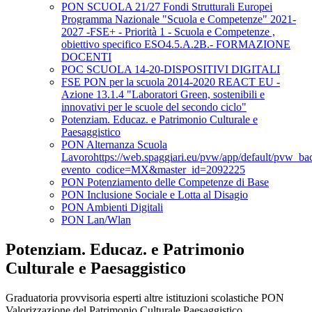
PON SCUOLA 21/27 Fondi Strutturali Europei
Programma Nazionale "Scuola e Competenze" 2021-
2027 -FSE+ - Priorità 1 - Scuola e Competenze ,
obiettivo specifico ESO4.5.A.2B.- FORMAZIONE
DOCENTI
POC SCUOLA 14-20-DISPOSITIVI DIGITALI
FSE PON per la scuola 2014-2020 REACT EU -
Azione 13.1.4 "Laboratori Green, sostenibili e
innovativi per le scuole del secondo ciclo"
Potenziam. Educaz. e Patrimonio Culturale e
Paesaggistico
PON Alternanza Scuola
Lavorohttps://web.spaggiari.eu/pvw/app/default/pvw_b
evento_codice=MX&master_id=2092225
PON Potenziamento delle Competenze di Base
PON Inclusione Sociale e Lotta al Disagio
PON Ambienti Digitali
PON Lan/Wlan
Potenziam. Educaz. e Patrimonio
Culturale e Paesaggistico
Graduatoria provvisoria esperti altre istituzioni scolastiche PON
Valorizzazione del Patrimonio Culturale Paesaggistico