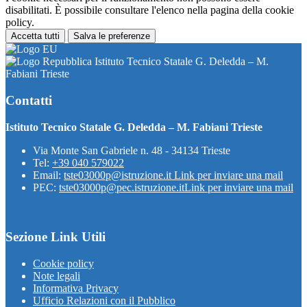
disabilitati. È possibile consultare l'elenco nella pagina della cookie
policy.
Accetta tutti
Salva le preferenze
Istituto Tecnico Statale G. Deledda – M.
Fabiani Trieste
Contatti
Istituto Tecnico Statale G. Deledda – M. Fabiani Trieste
Via Monte San Gabriele n. 48 - 34134 Trieste
Tel:
+39 040 579022
Email:
tste03000p@istruzione.it
Link per inviare una mail
PEC:
tste03000p@pec.istruzione.it
Link per inviare una mail
Sezione Link Utili
Cookie policy
Note legali
Informativa Privacy
Ufficio Relazioni con il Pubblico