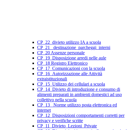
CP_22_divieto utilizzo IA a scuola
CP_21_ destinazione_parcheggi_interni
CP_20 Assenze personale
CP_19_Disposizione arredi nelle aule
CP_18 Registro Elettronico
CP_17_Comunicazioni con la scuola
CP_16_Autorizzazione alle Attività
extraistituzionali
CP_15_Utilizzo dei cellulari a scuola
CP_14_Divieto di introduzione e consumo di
alimenti preparati in ambienti domestici ad uso
collettivo nella scuola
CP_13_ Norme utilizzo posta elettronica ed
internet
CP_12_Disposizioni comportamenti corretti per
privacy e verifiche scritte
CP_11_Divieto_Lezioni_Private