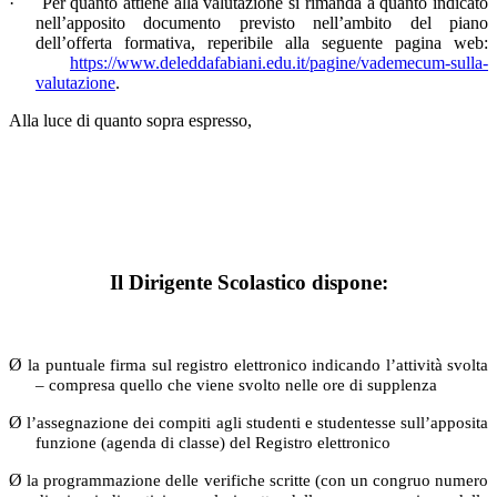
·
Per quanto attiene alla valutazione si rimanda a quanto indicato
nell’apposito documento previsto nell’ambito del piano
dell’offerta formativa, reperibile alla seguente pagina web:
https://www.deleddafabiani.edu.it/pagine/vademecum-sulla-
valutazione
.
Alla luce di quanto sopra espresso,
Il Dirigente Scolastico dispone:
Ø
la puntuale firma sul registro elettronico indicando l’attività svolta
– compresa quello che viene svolto nelle ore di supplenza
Ø
l’assegnazione dei compiti agli studenti e studentesse sull’apposita
funzione (agenda di classe) del Registro elettronico
Ø
la programmazione delle verifiche scritte (con un congruo numero