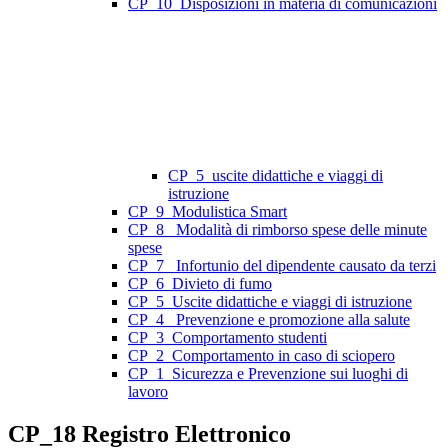
CP_10_Disposizioni in materia di comunicazioni
CP_5_uscite didattiche e viaggi di
istruzione
CP_9_Modulistica Smart
CP_8_ Modalità di rimborso spese delle minute
spese
CP_7_ Infortunio del dipendente causato da terzi
CP_6_Divieto di fumo
CP_5_Uscite didattiche e viaggi di istruzione
CP_4_ Prevenzione e promozione alla salute
CP_3_Comportamento studenti
CP_2_Comportamento in caso di sciopero
CP_1_Sicurezza e Prevenzione sui luoghi di
lavoro
CP_18 Registro Elettronico