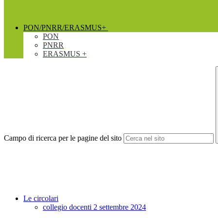
PON/PNRR/ERASMUS+
PON
PNRR
ERASMUS +
Campo di ricerca per le pagine del sito
Le circolari
collegio docenti 2 settembre 2024