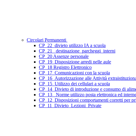
Circolari Permanenti
CP_22_divieto utilizzo IA a scuola
CP_21_ destinazione_parcheggi_interni
CP_20 Assenze personale
CP_19_Disposizione arredi nelle aule
CP_18 Registro Elettronico
CP_17_Comunicazioni con la scuola
CP_16_Autorizzazione alle Attività extraistituziona
CP_15_Utilizzo dei cellulari a scuola
CP_14_Divieto di introduzione e consumo di aliment
CP_13_ Norme utilizzo posta elettronica ed interne
CP_12_Disposizioni comportamenti corretti per priv
CP_11_Divieto_Lezioni_Private