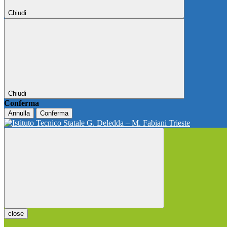
Chiudi
Chiudi
Conferma
Annulla
Conferma
close