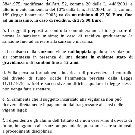
584/1975, modificato dall’art. 52, comma 20 della L. 448/2001, e
ulteriormente aumentato del 10% dalla L. n. 311/2004, art. 1, comma
189 (legge finanziaria 2005)
va da un minimo di 27,50 Euro, fino
ad un massimo, in caso di recidiva, di 275,00 Euro.
b.
I soggetti preposti al controllo commineranno al trasgressore di
norma la sanzione minima; in caso di recidiva gradueranno la
sanzione fino ad arrivare alla sanzione massima.
c.
La misura della
sanzione
viene
raddoppiata
qualora la violazione
sia commessa in presenza di una
donna in evidente stato di
gravidanza
o di
bambini fino a 12 anni.
d.
Sulla persona formalmente incaricata di provvedere al controllo
del divieto di fumo ricade l’ammenda prevista dalla Legge
11.11.1975, n. 584 e successive modifiche, qualora la legge stessa
non venga fatta rispettare.
e.
Si rammenta che il soggetto incaricato alla vigilanza non può
ricevere direttamente il pagamento dal trasgressore ai sensi delle
vigenti leggi;
f.
I dipendenti e gli alunni dell’Istituto che non osservino il divieto di
fumo, in aggiunta alle sanzioni pecuniarie, possono essere sottoposti
a procedimenti disciplinari.