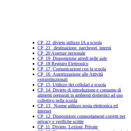
CP_22_divieto utilizzo IA a scuola
CP_21_ destinazione_parcheggi_interni
CP_20 Assenze personale
CP_19_Disposizione arredi nelle aule
CP_18 Registro Elettronico
CP_17_Comunicazioni con la scuola
CP_16_Autorizzazione alle Attività
extraistituzionali
CP_15_Utilizzo dei cellulari a scuola
CP_14_Divieto di introduzione e consumo di
alimenti preparati in ambienti domestici ad uso
collettivo nella scuola
CP_13_ Norme utilizzo posta elettronica ed
internet
CP_12_Disposizioni comportamenti corretti per
privacy e verifiche scritte
CP_11_Divieto_Lezioni_Private