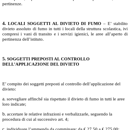
pertinenze.
4.
LOCALI SOGGETTI AL DIVIETO DI FUMO
– E’ stabilito
divieto assoluto di fumo in tutti i locali della struttura scolastica, ivi
compresi i vani di transito e i servizi igienici, le aree all’aperto di
pertinenza dell’istituto.
5.
SOGGETTI PREPOSTI AL CONTROLLO
DELL’APPLICAZIONE DEL DIVIETO
E’ compito dei soggetti preposti al controllo dell’applicazione del
divieto:
a.
sorvegliare affinché sia rispettato il divieto di fumo in tutti le aree
loro indicate;
b.
accertare le relative infrazioni e verbalizzarle, seguendo la
procedura di cui al successivo art. 4;
c.
individuare l’ammenda da comminare: da € 27,50 a € 275,00;