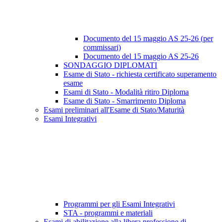
Documento del 15 maggio AS 25-26 (per
commissari)
Documento del 15 maggio AS 25-26
SONDAGGIO DIPLOMATI
Esame di Stato - richiesta certificato superamento
esame
Esami di Stato - Modalità ritiro Diploma
Esame di Stato - Smarrimento Diploma
Esami preliminari all'Esame di Stato/Maturità
Esami Integrativi
Programmi per gli Esami Integrativi
STA - programmi e materiali
Esami di abilitazione alla libera professione di