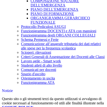
COMPOSIZIONE SQUADRE
DELL'EMERGENZA
PIANO DELL'EMERGENZA
PIANO DI FORMAZIONE
ORGANIGRAMMA GERARCHICO
FUNZIONALE
Protocollo Pediculosi ASUGI
Funzionigramma DOCENTI e ATA con mansioni
Funzionigramma degli ORGANI COLLEGIALI
Schema Permessi e Ferie
Comunicazione all’anagrafe tributaria dei dati relativi
alle spese per la frequenza scolastica
Scioperi: rilevazioni
Criteri Generali di Assegnazione dei Docenti alle Classi
Lavoro agile - Smart work
Studenti atleti di alto livello
Comunicati per docenti
Spazio d'ascolto
Orientamento in uscita
Funzionigramma ATA
Notizie
Questo sito o gli strumenti terzi da questo utilizzati si avvalgono di
cookie necessari al funzionamento ed utili alle finalità illustrate nella