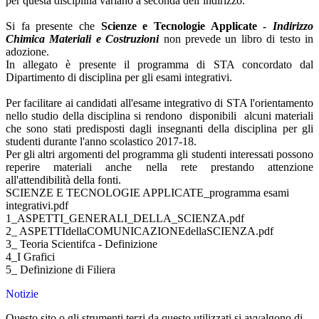
per questa disciplina variano a seconda dell’indirizzo.
Si fa presente che
Scienze e Tecnologie Applicate -
Indirizzo
Chimica Materiali e Costruzioni
non prevede un libro di testo in
adozione.
In allegato è presente il programma di STA concordato dal
Dipartimento di disciplina per gli esami integrativi.
Per facilitare ai candidati all'esame integrativo di STA l'orientamento
nello studio della disciplina si rendono disponibili alcuni materiali
che sono stati predisposti dagli insegnanti della disciplina per gli
studenti durante l'anno scolastico 2017-18.
Per gli altri argomenti del programma gli studenti interessati possono
reperire materiali anche nella rete prestando attenzione
all'attendibilità della fonti.
SCIENZE E TECNOLOGIE APPLICATE_programma esami
integrativi.pdf
1_ASPETTI_GENERALI_DELLA_SCIENZA.pdf
2_ ASPETTIdellaCOMUNICAZIONEdellaSCIENZA.pdf
3_ Teoria Scientifca - Definizione
4_I Grafici
5_ Definizione di Filiera
Notizie
Questo sito o gli strumenti terzi da questo utilizzati si avvalgono di