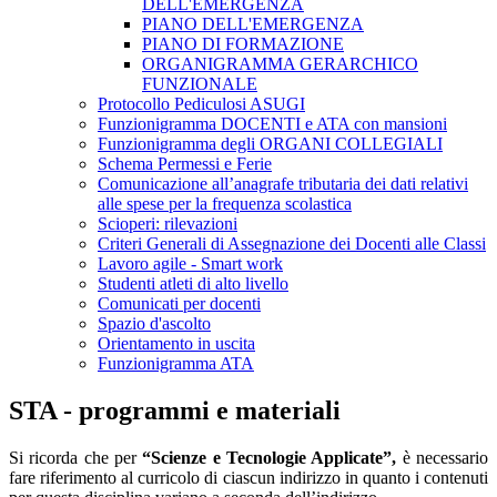
DELL'EMERGENZA
PIANO DELL'EMERGENZA
PIANO DI FORMAZIONE
ORGANIGRAMMA GERARCHICO
FUNZIONALE
Protocollo Pediculosi ASUGI
Funzionigramma DOCENTI e ATA con mansioni
Funzionigramma degli ORGANI COLLEGIALI
Schema Permessi e Ferie
Comunicazione all’anagrafe tributaria dei dati relativi
alle spese per la frequenza scolastica
Scioperi: rilevazioni
Criteri Generali di Assegnazione dei Docenti alle Classi
Lavoro agile - Smart work
Studenti atleti di alto livello
Comunicati per docenti
Spazio d'ascolto
Orientamento in uscita
Funzionigramma ATA
STA - programmi e materiali
Si ricorda che per
“Scienze e Tecnologie Applicate”,
è necessario
fare riferimento al curricolo di ciascun indirizzo in quanto i contenuti