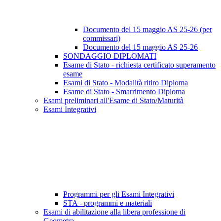
Documento del 15 maggio AS 25-26 (per
commissari)
Documento del 15 maggio AS 25-26
SONDAGGIO DIPLOMATI
Esame di Stato - richiesta certificato superamento
esame
Esami di Stato - Modalità ritiro Diploma
Esame di Stato - Smarrimento Diploma
Esami preliminari all'Esame di Stato/Maturità
Esami Integrativi
Programmi per gli Esami Integrativi
STA - programmi e materiali
Esami di abilitazione alla libera professione di
Geometra