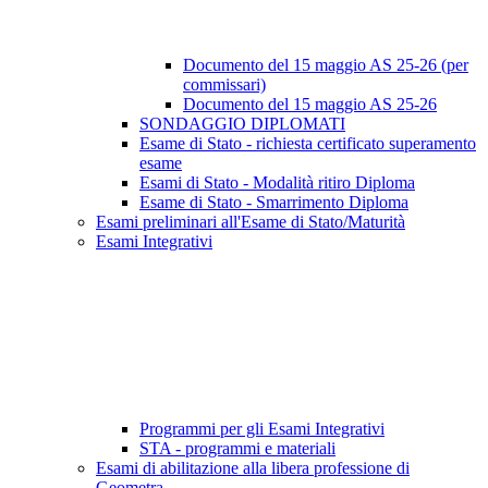
Documento del 15 maggio AS 25-26 (per
commissari)
Documento del 15 maggio AS 25-26
SONDAGGIO DIPLOMATI
Esame di Stato - richiesta certificato superamento
esame
Esami di Stato - Modalità ritiro Diploma
Esame di Stato - Smarrimento Diploma
Esami preliminari all'Esame di Stato/Maturità
Esami Integrativi
Programmi per gli Esami Integrativi
STA - programmi e materiali
Esami di abilitazione alla libera professione di
Geometra