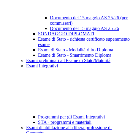
Documento del 15 maggio AS 25-26 (per
commissari)
Documento del 15 maggio AS 25-26
SONDAGGIO DIPLOMATI
Esame di Stato - richiesta certificato superamento
esame
Esami di Stato - Modalità ritiro Diploma
Esame di Stato - Smarrimento Diploma
Esami preliminari all'Esame di Stato/Maturità
Esami Integrativi
Programmi per gli Esami Integrativi
STA - programmi e materiali
Esami di abilitazione alla libera professione di
Geometra