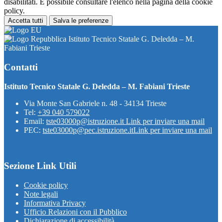
disabilitati. È possibile consultare l'elenco nella pagina della cookie
policy.
Accetta tutti
Salva le preferenze
Istituto Tecnico Statale G. Deledda – M.
Fabiani Trieste
Contatti
Istituto Tecnico Statale G. Deledda – M. Fabiani Trieste
Via Monte San Gabriele n. 48 - 34134 Trieste
Tel:
+39 040 579022
Email:
tste03000p@istruzione.it
Link per inviare una mail
PEC:
tste03000p@pec.istruzione.it
Link per inviare una mail
Sezione Link Utili
Cookie policy
Note legali
Informativa Privacy
Ufficio Relazioni con il Pubblico
Dichiarazione di accessibilità