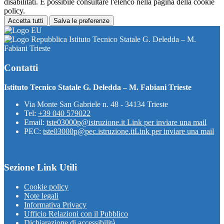
disabilitati. È possibile consultare l'elenco nella pagina della cookie
policy.
Accetta tutti
Salva le preferenze
Istituto Tecnico Statale G. Deledda – M.
Fabiani Trieste
Contatti
Istituto Tecnico Statale G. Deledda – M. Fabiani Trieste
Via Monte San Gabriele n. 48 - 34134 Trieste
Tel:
+39 040 579022
Email:
tste03000p@istruzione.it
Link per inviare una mail
PEC:
tste03000p@pec.istruzione.it
Link per inviare una mail
Sezione Link Utili
Cookie policy
Note legali
Informativa Privacy
Ufficio Relazioni con il Pubblico
Dichiarazione di accessibilità