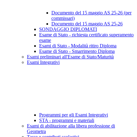
Documento del 15 maggio AS 25-26 (per
commissari)
Documento del 15 maggio AS 25-26
SONDAGGIO DIPLOMATI
Esame di Stato - richiesta certificato superamento
esame
Esami di Stato - Modalità ritiro Diploma
Esame di Stato - Smarrimento Diploma
Esami preliminari all'Esame di Stato/Maturità
Esami Integrativi
Programmi per gli Esami Integrativi
STA - programmi e materiali
Esami di abilitazione alla libera professione di
Geometra
Tasse e contributi scolastici