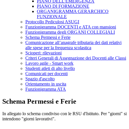
PIANO DELL'EMERGENZA
PIANO DI FORMAZIONE
ORGANIGRAMMA GERARCHICO
FUNZIONALE
Protocollo Pediculosi ASUGI
Funzionigramma DOCENTI e ATA con mansioni
Funzionigramma degli ORGANI COLLEGIALI
Schema Permessi e Ferie
Comunicazione all’anagrafe tributaria dei dati relativi
alle spese per la frequenza scolastica
Scioperi: rilevazioni
Criteri Generali di Assegnazione dei Docenti alle Classi
Lavoro agile - Smart work
Studenti atleti di alto livello
Comunicati per docenti
Spazio d'ascolto
Orientamento in uscita
Funzionigramma ATA
Schema Permessi e Ferie
In allegato lo schema condiviso con le RSU d'Istituto. Per "giorni" si
intendono "giorni lavorativi".