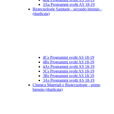
3Aa Programmi svolti AS 18-19
Biotecnologie Sanitarie - secondo biennio -
(duplicata)
4Cs Programmi svolti AS 18-19
4Bs Programmi svolti AS 18-19
4As Programmi svolti AS 18-19
3Cs Programmi svolti AS 18-19
3Bs Programmi svolti AS 18-19
3As Programmi svolti AS 18-19
Chimica Materiali e Biotecnologie - primo
biennio (duplicata)