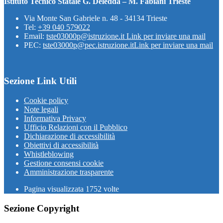
Istituto Tecnico Statale G. Deledda – M. Fabiani Trieste
Via Monte San Gabriele n. 48 - 34134 Trieste
Tel:
+39 040 579022
Email:
tste03000p@istruzione.it
Link per inviare una mail
PEC:
tste03000p@pec.istruzione.it
Link per inviare una mail
Sezione Link Utili
Cookie policy
Note legali
Informativa Privacy
Ufficio Relazioni con il Pubblico
Dichiarazione di accessibilità
Obiettivi di accessibilità
Whistleblowing
Gestione consensi cookie
Amministrazione trasparente
Pagina visualizzata
1752
volte
Sezione Copyright