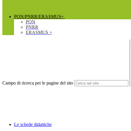
PON/PNRR/ERASMUS+
PON
PNRR
ERASMUS +
Campo di ricerca per le pagine del sito
Le schede didattiche