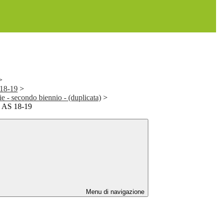
>
 18-19
>
ie - secondo biennio - (duplicata)
>
i AS 18-19
Menu di navigazione