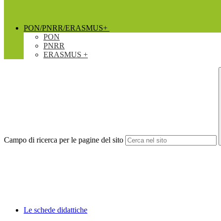
PON/PNRR/ERASMUS+
PON
PNRR
ERASMUS +
Campo di ricerca per le pagine del sito
Le schede didattiche