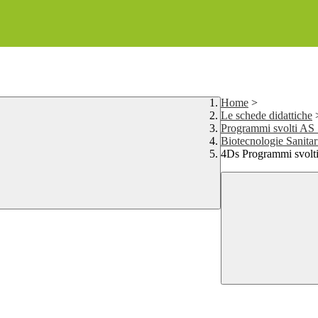
Home
>
Le schede didattiche
Programmi svolti AS
Biotecnologie Sanitar
4Ds Programmi svolt