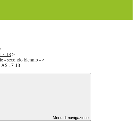
>
 17-18
>
ie - secondo biennio -
>
i AS 17-18
Menu di navigazione