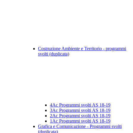
Costruzione Ambiente e Territorio - programmi
svolti (duplicata)
4Ac Programmi svolti AS 18-19
3Ac Programmi svolti AS 18-19
2Ac Programmi svolti AS 18-19
1Ac Programmi svolti AS 18-19
Grafica e Comunicazione - Programmi svolti
(duplicata)