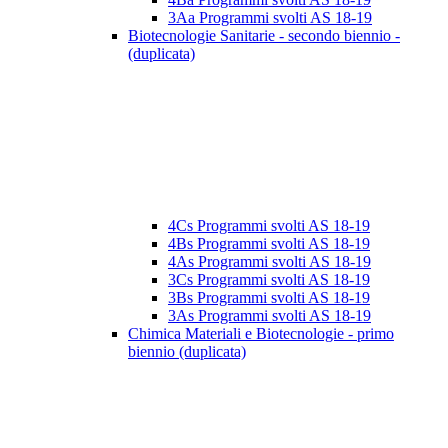
3Aa Programmi svolti AS 18-19
Biotecnologie Sanitarie - secondo biennio -
(duplicata)
4Cs Programmi svolti AS 18-19
4Bs Programmi svolti AS 18-19
4As Programmi svolti AS 18-19
3Cs Programmi svolti AS 18-19
3Bs Programmi svolti AS 18-19
3As Programmi svolti AS 18-19
Chimica Materiali e Biotecnologie - primo
biennio (duplicata)