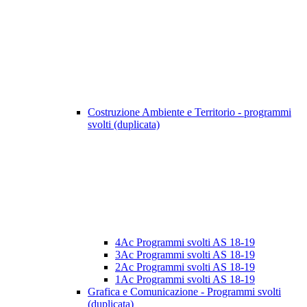
Costruzione Ambiente e Territorio - programmi
svolti (duplicata)
4Ac Programmi svolti AS 18-19
3Ac Programmi svolti AS 18-19
2Ac Programmi svolti AS 18-19
1Ac Programmi svolti AS 18-19
Grafica e Comunicazione - Programmi svolti
(duplicata)