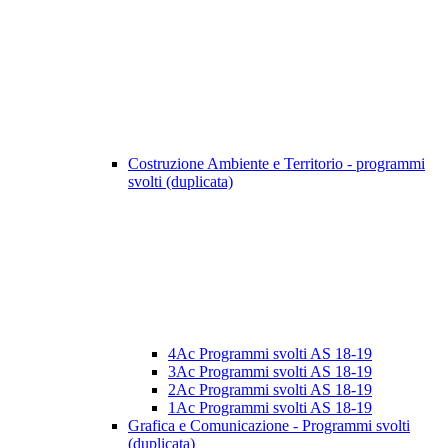
Costruzione Ambiente e Territorio - programmi
svolti (duplicata)
4Ac Programmi svolti AS 18-19
3Ac Programmi svolti AS 18-19
2Ac Programmi svolti AS 18-19
1Ac Programmi svolti AS 18-19
Grafica e Comunicazione - Programmi svolti
(duplicata)