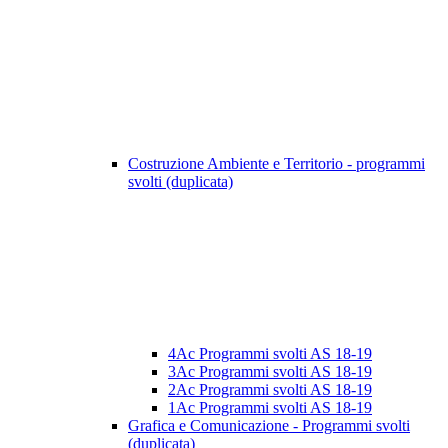
Costruzione Ambiente e Territorio - programmi
svolti (duplicata)
4Ac Programmi svolti AS 18-19
3Ac Programmi svolti AS 18-19
2Ac Programmi svolti AS 18-19
1Ac Programmi svolti AS 18-19
Grafica e Comunicazione - Programmi svolti
(duplicata)