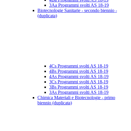
3Aa Programmi svolti AS 18-19
Biotecnologie Sanitarie - secondo biennio -
(duplicata)
4Cs Programmi svolti AS 18-19
4Bs Programmi svolti AS 18-19
4As Programmi svolti AS 18-19
3Cs Programmi svolti AS 18-19
3Bs Programmi svolti AS 18-19
3As Programmi svolti AS 18-19
Chimica Materiali e Biotecnologie - primo
biennio (duplicata)