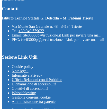
Contatti
Istituto Tecnico Statale G. Deledda – M. Fabiani Trieste
Via Monte San Gabriele n. 48 - 34134 Trieste
Tel:
+39 040 579022
Email:
tste03000p@istruzione.it
Link per inviare una mail
PEC:
tste03000p@pec.istruzione.it
Link per inviare una mail
Sezione Link Utili
Cookie policy
Note legali
Informativa Privacy
Ufficio Relazioni con il Pubblico
Dichiarazione di accessibilità
Obiettivi di accessibilità
Whistleblowing
Gestione consensi cookie
Amministrazione trasparente