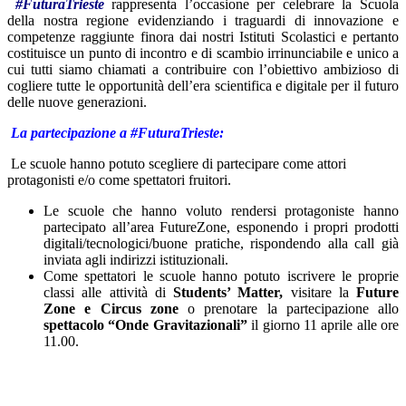
#FuturaTrieste
rappresenta l’occasione per celebrare la Scuola
della nostra regione evidenziando i traguardi di innovazione e
competenze raggiunte finora dai nostri Istituti Scolastici e pertanto
costituisce un punto di incontro e di scambio irrinunciabile e unico a
cui tutti siamo chiamati a contribuire con l’obiettivo ambizioso di
cogliere tutte le opportunità dell’era scientifica e digitale per il futuro
delle nuove generazioni.
La partecipazione a #FuturaTrieste:
Le scuole hanno potuto scegliere di partecipare come attori
protagonisti e/o come spettatori fruitori.
Le scuole che hanno voluto rendersi protagoniste hanno
partecipato all’area FutureZone, esponendo i propri prodotti
digitali/tecnologici/buone pratiche, rispondendo alla call già
inviata agli indirizzi istituzionali.
Come spettatori le scuole hanno potuto iscrivere le proprie
classi alle attività di
Students’ Matter,
visitare la
Future
Zone e Circus zone
o prenotare la partecipazione allo
spettacolo “Onde Gravitazionali”
il giorno 11 aprile alle ore
11.00.