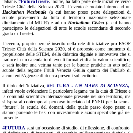
italiane.
#FuturaTrieste
, inoltre, ha fatto parte delle iniziative verso
Trieste Città della Scienza 2020. L'evento è ruotato intorno ad un
Hackathon Nazionale
(a cui hanno preso parte delegazioni di
scuole provenienti da tutto il territorio nazionale selezionate
direttamente dal MIUR) e ad un
Hackathon Civico
(a cui hanno
partecipato le delegazioni di tutte le scuole secondarie di secondo
grado di Trieste).
L’evento, proprio perché inserito nella rete di iniziative pro ESOF
Trieste Città della Scienza 2020, si è proposto come momento di
propulsione delle STEM, della didattica digitale e innovativa che si
traduce in un calendario di eventi formativi di alto valore scientifico,
e sarà inoltre una vetrina tanto per le buone pratiche in atto nelle
scuole della regione Friuli Venezia Giulia quanto dei FabLab di
alcuni enti/Agenzie di ricerca presenti sul territorio.
Il titolo dell’iniziativa,
#FUTURA -
UN MARE DI SCIENZA,
infatti vuole evidenziare il particolare legame tra la città di Trieste e
la comunità scientifica internazionale presente nel suo territorio, ma
si ispira al contempo al percorso tracciato dal PNSD per la scuola
“futura”, la scuola del domani, della quale passo dopo passo si
stanno ponendo le basi con investimenti e azioni specifiche già nel
presente.
#FUTURA
sarà un’occasione di studio, di riflessione, di confronto,