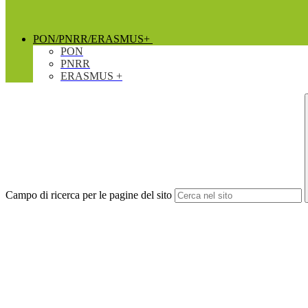
PON/PNRR/ERASMUS+
PON
PNRR
ERASMUS +
Campo di ricerca per le pagine del sito