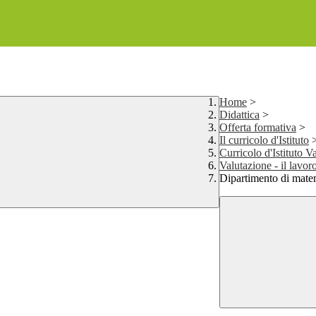
Home
>
Didattica
>
Offerta formativa
>
Il curricolo d'Istituto
Curricolo d'Istituto V
Valutazione - il lavor
Dipartimento di mate