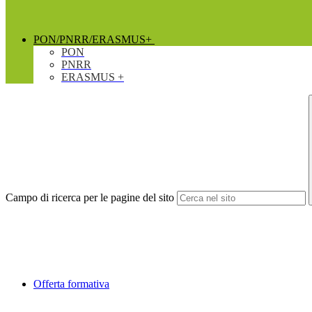
PON/PNRR/ERASMUS+
PON
PNRR
ERASMUS +
Campo di ricerca per le pagine del sito
Offerta formativa