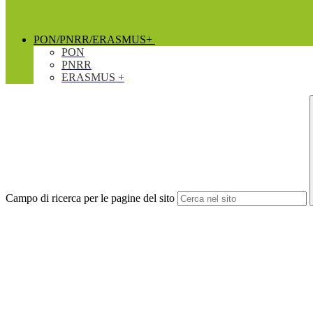
PON/PNRR/ERASMUS+
PON
PNRR
ERASMUS +
Campo di ricerca per le pagine del sito