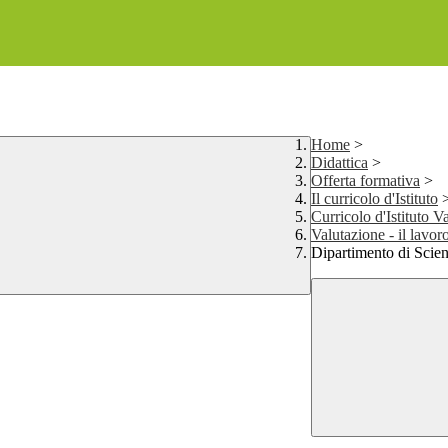
Home
>
Didattica
>
Offerta formativa
>
Il curricolo d'Istituto
Curricolo d'Istituto V
Valutazione - il lavor
Dipartimento di Scie