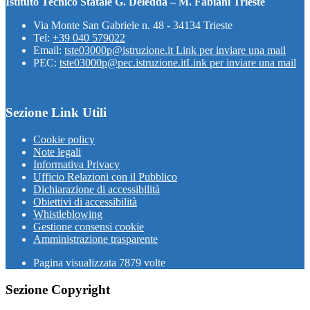
Istituto Tecnico Statale G. Deledda – M. Fabiani Trieste
Via Monte San Gabriele n. 48 - 34134 Trieste
Tel:
+39 040 579022
Email:
tste03000p@istruzione.it
Link per inviare una mail
PEC:
tste03000p@pec.istruzione.it
Link per inviare una mail
Sezione Link Utili
Cookie policy
Note legali
Informativa Privacy
Ufficio Relazioni con il Pubblico
Dichiarazione di accessibilità
Obiettivi di accessibilità
Whistleblowing
Gestione consensi cookie
Amministrazione trasparente
Pagina visualizzata
7879
volte
Sezione Copyright