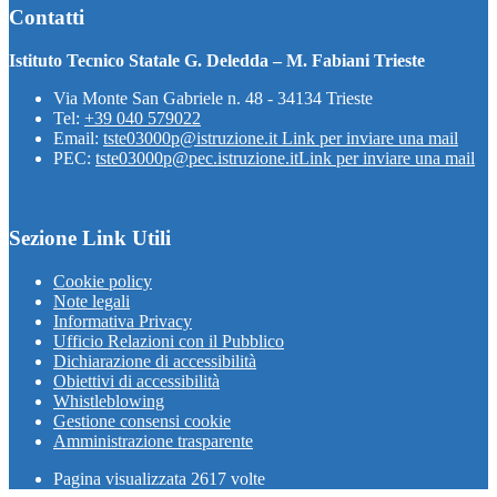
Contatti
Istituto Tecnico Statale G. Deledda – M. Fabiani Trieste
Via Monte San Gabriele n. 48 - 34134 Trieste
Tel:
+39 040 579022
Email:
tste03000p@istruzione.it
Link per inviare una mail
PEC:
tste03000p@pec.istruzione.it
Link per inviare una mail
Sezione Link Utili
Cookie policy
Note legali
Informativa Privacy
Ufficio Relazioni con il Pubblico
Dichiarazione di accessibilità
Obiettivi di accessibilità
Whistleblowing
Gestione consensi cookie
Amministrazione trasparente
Pagina visualizzata
2617
volte